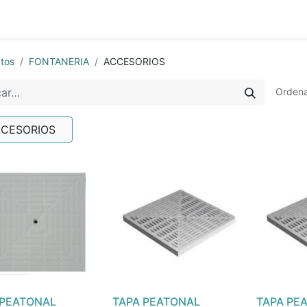
0
nda
Contáctenos
Quiénes Somos
Ayuda
tos
FONTANERIA
ACCESORIOS
Ordena
CESORIOS
 PEATONAL
TAPA PEATONAL
TAPA PE