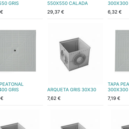
550 GRIS
550X550 CALADA
300X300
€
29,37
€
6,32
€
 PEATONAL
TAPA PE
400 GRIS
ARQUETA GRIS 30X30
300X300 
€
7,62
€
7,19
€