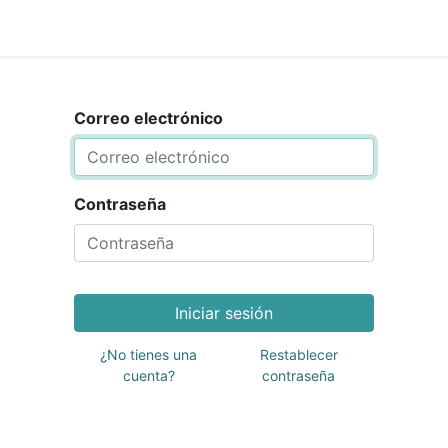
0
nda
Contáctenos
Quiénes Somos
Ayuda
Correo electrónico
Contraseña
Iniciar sesión
¿No tienes una
Restablecer
cuenta?
contraseña