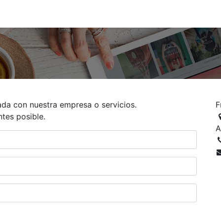
0
nda
Contáctenos
Quiénes Somos
Ayuda
ada con nuestra empresa o servicios.
F
tes posible.
A