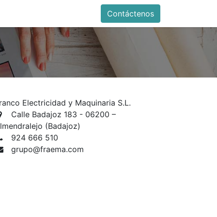
Contáctenos
ranco Electricidad y Maquinaria S.L.
Calle Badajoz 183 - 06200 –
lmendralejo (Badajoz)
924 666 510​
grupo@fraema.com