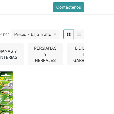
Contáctenos
Precio - bajo a alto
r por:
PERSIANAS
BIDONES
SIANAS Y
C
Y
Y
NTERIAS
HERRAJES
GARRAFAS