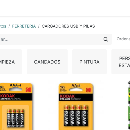
0
nda
Contáctenos
Quiénes Somos
Ayuda
tos
FERRETERIA
CARGADORES USB Y PILAS
Ordena
PER
MPIEZA
CANDADOS
PINTURA
ESTA