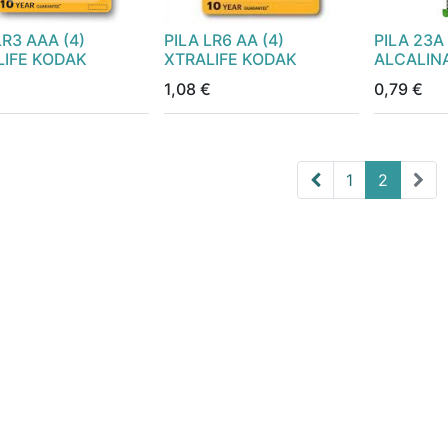
LR3 AAA (4)
PILA LR6 AA (4)
PILA 23A
LIFE KODAK
XTRALIFE KODAK
ALCALIN
€
1,08
€
0,79
€
1
2