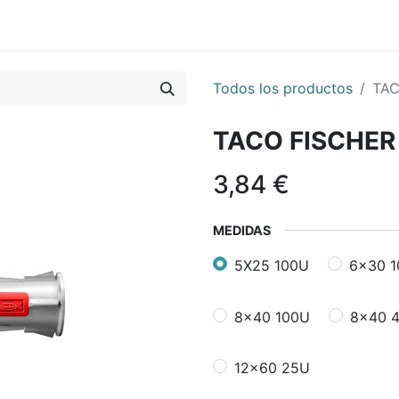
0
nda
Contáctenos
Quiénes Somos
Ayuda
Todos los productos
TA
TACO FISCHE
3,84
€
MEDIDAS
5X25 100U
6x30 
8x40 100U
8x40 
12x60 25U