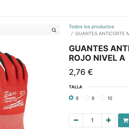
0
nda
Contáctenos
Quiénes Somos
Ayuda
Todos los productos
GUANTES ANTICORTE M
GUANTES ANT
ROJO NIVEL A
2,76
€
TALLA
8
9
10