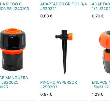
LA RIEGO 8
ADAPTADOR GRIFO 1 3/4
ADAPTAD
IONES J240103
JB20221
1/2 J220
€
0,83
€
0,70
€
CE MANGUERA
 JB20025
PINCHO ASPERSOR
ENLACE
0025
J250203
15MM J2
0,87
€
1,29
€