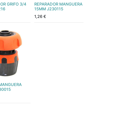
OR GRIFO 3/4
REPARADOR MANGUERA
216
15MM J230115
1,26
€
 MANGUERA
30015