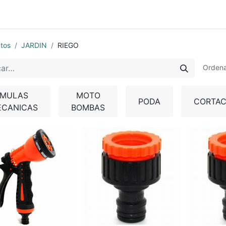
0
nda
Contáctenos
Quiénes Somos
Ayuda
tos
JARDIN
RIEGO
Ordena
MULAS
MOTO
PODA
CORTAC
ECANICAS
BOMBAS