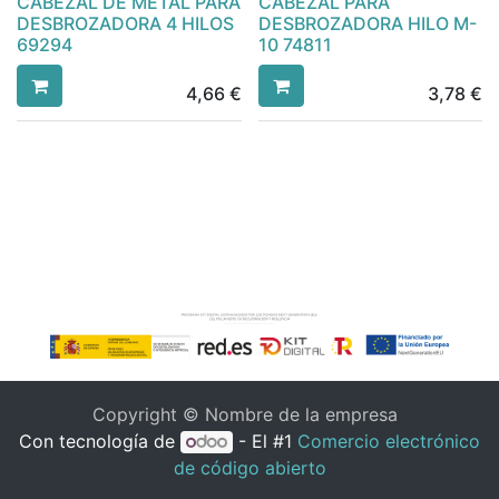
CABEZAL DE METAL PARA
CABEZAL PARA
DESBROZADORA 4 HILOS
DESBROZADORA HILO M-
69294
10 74811
4,66
€
3,78
€
Copyright © Nombre de la empresa
Con tecnología de
- El #1
Comercio electrónico
de código abierto