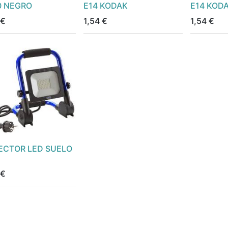
0 NEGRO
E14 KODAK
E14 KOD
€
1,54
€
1,54
€
ECTOR LED SUELO
€