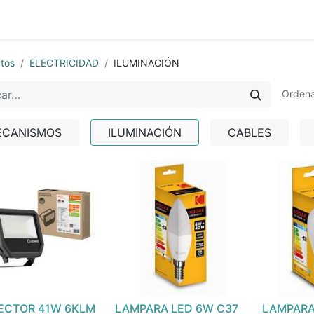
0
nda
Contáctenos
Quiénes Somos
Ayuda
tos
ELECTRICIDAD
ILUMINACIÓN
Ordena
ECANISMOS
ILUMINACIÓN
CABLES
ECTOR 41W 6KLM
LAMPARA LED 6W C37
LAMPARA