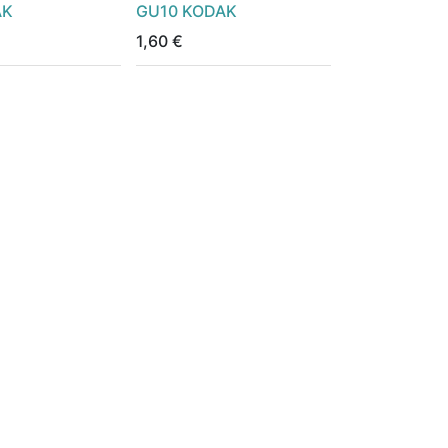
AK
GU10 KODAK
1,60
€