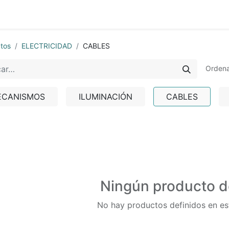
0
nda
Contáctenos
Quiénes Somos
Ayuda
tos
ELECTRICIDAD
CABLES
Ordena
ECANISMOS
ILUMINACIÓN
CABLES
Ningún producto d
No hay productos definidos en es